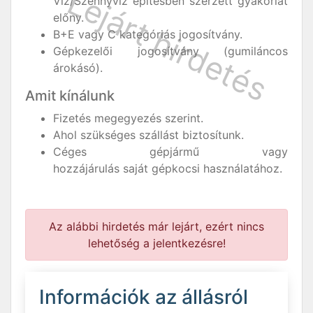
Víz/Szennyvíz építésben szerzett gyakorlat
előny.
B+E vagy C kategóriás jogosítvány.
Gépkezelői jogosítvány (gumiláncos
árokásó).
Amit kínálunk
Fizetés megegyezés szerint.
Ahol szükséges szállást biztosítunk.
Céges gépjármű vagy
hozzájárulás saját gépkocsi használatához.
Az alábbi hirdetés már lejárt, ezért nincs
lehetőség a jelentkezésre!
Információk az állásról