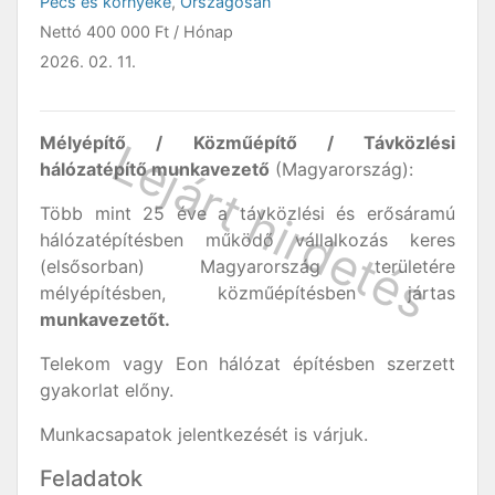
Pécs és környéke
,
Országosan
Nettó
400 000 Ft
/ Hónap
2026. 02. 11.
Mélyépítő / Közműépítő / Távközlési
hálózatépítő munkavezető
(Magyarország):
Több mint 25 éve a távközlési és erősáramú
hálózatépítésben működő vállalkozás keres
(elsősorban) Magyarország területére
mélyépítésben, közműépítésben jártas
munkavezetőt.
Telekom vagy Eon hálózat építésben szerzett
gyakorlat előny.
Munkacsapatok jelentkezését is várjuk.
Feladatok