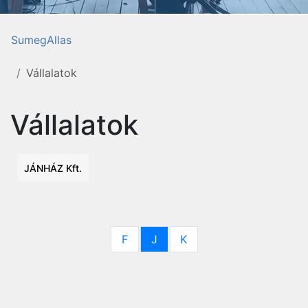
SumegAllas
Vállalatok
Vállalatok
JÁNHÁZ Kft.
F
J
K