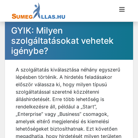
GYIK: Milyen
szolgáltatásokat vehetek
igénybe?
A szolgáltatás kiválasztása néhány egyszerű
lépésben történik. A hirdetés feladásakor
először válassza ki, hogy milyen típusú
szolgáltatással szeretné közzétenni
álláshirdetését. Erre több lehetőség is
rendelkezésre áll, például a „Start”,
„Enterprise” vagy „Business” csomagok,
amelyek eltérő megjelenési és kiemelési
lehetőségeket biztosíthatnak. Ezt követően
megadhatja, hogy hirdetését milyen területen