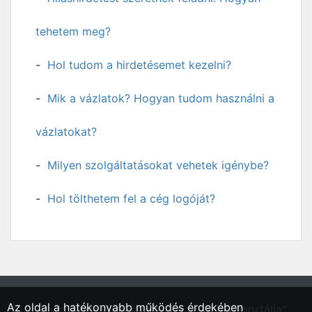
tehetem meg?
Hol tudom a hirdetésemet kezelni?
Mik a vázlatok? Hogyan tudom használni a
vázlatokat?
Milyen szolgáltatásokat vehetek igénybe?
Hol tölthetem fel a cég logóját?
Az oldal a hatékonyabb működés érdekében
"Sümeg, Veszprém vármegyei régió állásportálja"